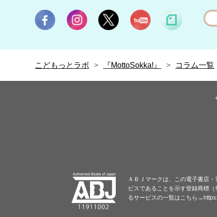
こどもっとラボ
『MottoSokka!』
コラム一覧
ＡＢＪマークは、この電子書店・
ビスであることを示す登録商標（登
るサービスの一覧はこちら→
https