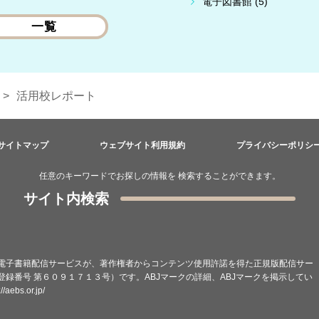
電子図書館 (5)
一覧
活用校レポート
サイトマップ
ウェブサイト利用規約
プライバシーポリシ
任意のキーワードでお探しの情報を 検索することができます。
サイト内検索
電子書籍配信サービスが、著作権者からコンテンツ使用許諾を得た正規版配信サー
録番号 第６０９１７１３号）です。ABJマークの詳細、ABJマークを掲示してい
://aebs.or.jp/