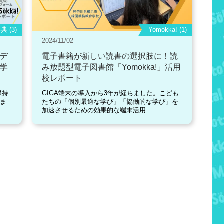
 (3)
Yomokka! (1)
2024/11/02
デ
電子書籍が新しい読書の選択肢に！読
学
み放題型電子図書館「Yomokka!」活用
校レポート
保持
GIGA端末の導入から3年が経ちました。こども
りま
たちの「個別最適な学び」「協働的な学び」を
加速させるための効果的な端末活用…